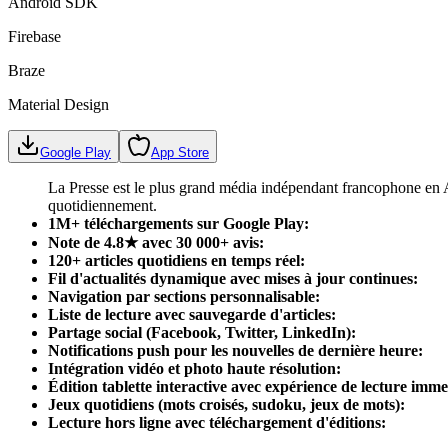
Android SDK
Firebase
Braze
Material Design
Google Play
App Store
La Presse est le plus grand média indépendant francophone en Am
quotidiennement.
1M+ téléchargements sur Google Play
:
Note de 4.8★ avec 30 000+ avis
:
120+ articles quotidiens en temps réel
:
Fil d'actualités dynamique avec mises à jour continues
:
Navigation par sections personnalisable
:
Liste de lecture avec sauvegarde d'articles
:
Partage social (Facebook, Twitter, LinkedIn)
:
Notifications push pour les nouvelles de dernière heure
:
Intégration vidéo et photo haute résolution
:
Édition tablette interactive avec expérience de lecture imme
Jeux quotidiens (mots croisés, sudoku, jeux de mots)
:
Lecture hors ligne avec téléchargement d'éditions
: